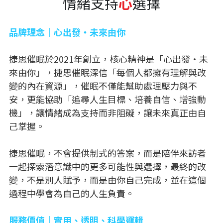
情緒支持
心
選擇
場地位置
品牌理念｜心出發・未來由你
捷思催眠於2021年創立，核心精神是「心出發・未
來由你」，捷思催眠深信「每個人都擁有理解與改
變的內在資源」，催眠不僅能幫助處理壓力與不
安，更能協助「追尋人生目標、培養自信、增強動
機」，讓情緒成為支持而非阻礙，讓未來真正由自
己掌握。
捷思催眠，不會提供制式的答案，而是陪伴來訪者
一起探索潛意識中的更多可能性與選擇，最終的改
變，不是別人賦予，而是由你自己完成，並在這個
過程中學會為自己的人生負責。
服務價值｜實用、透明、科學邏輯