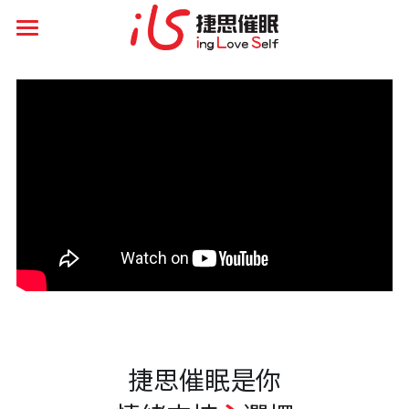
首頁
Q&A
催眠服務
專業課程
知識分享
催眠好評
自助助人技巧
理論定律法則效應
活動花絮
靈性精神層面
其它資訊
捷思催眠是你
聯繫方式
搜索