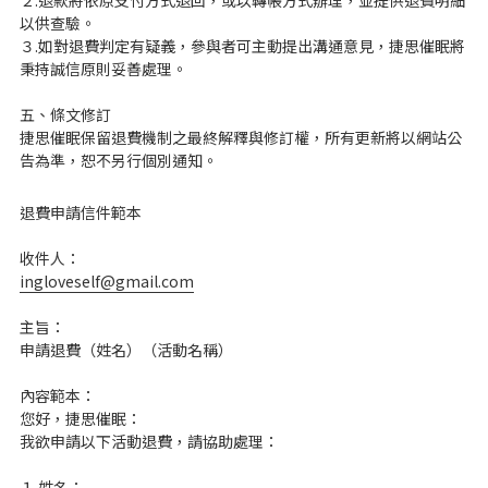
２.退款將依原支付方式退回，或以轉帳方式辦理，並提供退費明細
以供查驗。
３.如對退費判定有疑義，參與者可主動提出溝通意見，捷思催眠將
秉持誠信原則妥善處理。
五、條文修訂
捷思催眠保留退費機制之最終解釋與修訂權，所有更新將以網站公
告為準，恕不另行個別通知。
退費申請信件範本
收件人：
ingloveself@gmail.com
主旨：
申請退費（姓名）（活動名稱）
內容範本：
您好，捷思催眠：
我欲申請以下活動退費，請協助處理：
１.姓名：