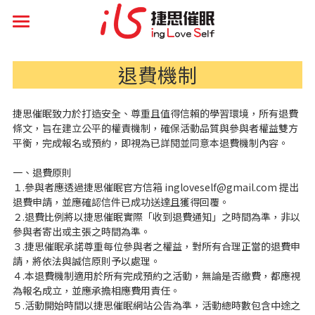
首頁
退費機制
Q&A
催眠服務
捷思催眠致力於打造安全、尊重且值得信賴的學習環境，所有退費
條文，旨在建立公平的權責機制，確保活動品質與參與者權益雙方
平衡，完成報名或預約，即視為已詳閱並同意本退費機制內容。
專業課程
一、退費原則
知識分享
１.參與者應透過捷思催眠官方信箱 ingloveself@gmail.com 提出
退費申請，並應確認信件已成功送達且獲得回覆。
催眠好評
自助助人技巧
２.退費比例將以捷思催眠實際「收到退費通知」之時間為準，非以
參與者寄出或主張之時間為準。
理論定律法則效應
活動花絮
３.捷思催眠承諾尊重每位參與者之權益，對所有合理正當的退費申
請，將依法與誠信原則予以處理。
４.本退費機制適用於所有完成預約之活動，無論是否繳費，都應視
靈性精神層面
其它資訊
為報名成立，並應承擔相應費用責任。
５.活動開始時間以捷思催眠網站公告為準，活動總時數包含中途之
聯繫方式
搜索