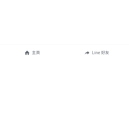
主頁
Line 好友
捷思法有限公司｜統一編號 93536529
版權所有 © 2021
－
2025 捷思催眠
《
活動規範
》《
退費機制
》《
隱私政策
》