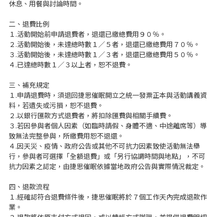
休息、用餐與討論時間。
場地位置
二、退費比例
１.活動開始前申請退費者，退還已繳總費用９０％。
２.活動開始後，未達總時數１／５者，退還已繳總費用７０％。
３.活動開始後，未達總時數１／３者，退還已繳總費用５０％。
４.已達總時數１／３以上者，恕不退費。
三、補充規定
１.申請退費時，須退回捷思催眠開立之統一發票正本與活動講義資
料，若遺失或污損，恕不退費。
２.以銀行匯款方式退費者，將扣除匯費與相關手續費。
３.若因參與者個人因素（如臨時請假、身體不適、中途離席等）導
致無法完整參與，所繳費用恕不退還。
４.因天災、疫情、政府公告或其他不可抗力因素致使活動無法舉
行，參與者可選擇「全額退費」或「另行協調時間與地點」，不可
抗力因素之認定，由捷思催眠依據當地政府公告與實際情況裁定。
四、退款流程
１.經確認符合退費條件後，捷思催眠將於７個工作天內完成退款作
業。