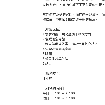
當然還有更多的案例，而在這些經驗裡，
擇自由，重新回到穩定與平靜的生活。
【服務流程】
1.需求討論｜現況釐清｜尋找方向
2.催眠概念介紹
3.導入催眠或依當下情況使用其它技巧
4.依需求探索潛意識
5.喚醒
6.效果測試與討論
7.結束
【服務時間】
３小時
【可預約時段】
平日 10：00～19：00
假日 10：00～19：00
【服務費用】