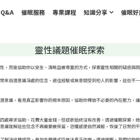
眠服務
專業課程
知識分享
催眠好評
活動花
靈性議題催眠探索
靈性，而是協助你以安全、清晰且被尊重的方式，探索靈性相關的疑惑與
上常來自潛意識深處的信念、過往經驗或無意間受到他人的影響，這些不
入潛意識，看見真正影響你的根本原因，協助你釋放不必要的內在壓力，
，四處尋求協助、花費大量金錢，但症狀始終沒有改善，透過催眠探索，
潛意識理解這些信念不再需要被保留，恐懼感便自然減輕，恢復了日常的
為了解決這種感受，參加各種儀式仍無法真正改變，透過催眠，我們協助
，原本卡住的能量自然流動起來，生活重新恢復了自在與穩定。