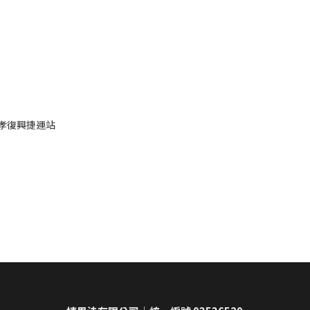
忠孝復興捷運站
捷思法有限公司｜統一編號 93536529