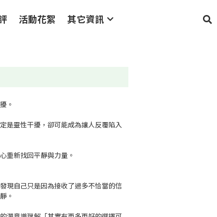
絮
其它資訊
困擾。
一定是靈性干擾，卻可能成為讓人反覆陷入
讓心重新找回平靜與力量。
她發現自己只是因為接收了過多不恰當的信
平靜。
他的潛意識理解「其實有更多更好的選擇可