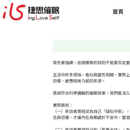
首頁
Q&A
催
首先要強調，這個服務的目的不是要否定
生活中許多煩惱，看似與靈性相關，實際
恐懼、疲憊與無力感的來源。
透過符合科學邏輯的催眠探索，我們能深
實際案例：
（一）來訪者曾經認為自己「疑似中邪」
念與恐懼，才讓內在長期處於不安中，當
（二）來訪者覺得自己的「能量卡住」，
以被允許」，當內在放下了不必要的執著