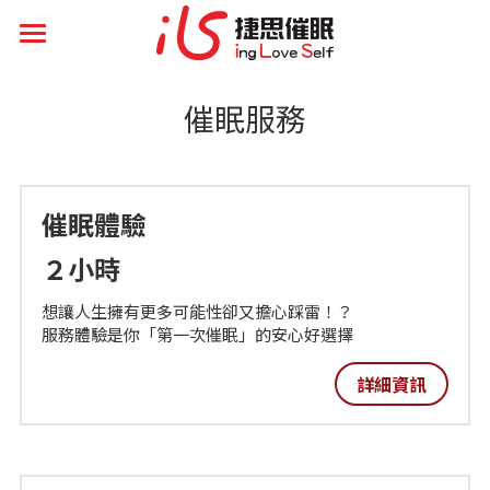
首頁
催眠服務
Q&A
催眠服務
催眠體驗
專業課程
２小時
知識分享
想讓人生擁有更多可能性卻又擔心踩雷！？
催眠好評
自助助人技巧
服務體驗是你「第一次催眠」的安心好選擇
理論定律法則效應
活動花絮
詳細資訊
靈性精神層面
其它資訊
聯繫方式
搜索